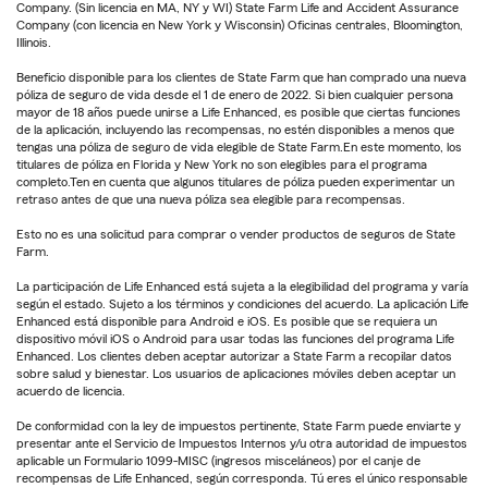
Company. (Sin licencia en MA, NY y WI) State Farm Life and Accident Assurance
Company (con licencia en New York y Wisconsin) Oficinas centrales, Bloomington,
Illinois.
Beneficio disponible para los clientes de State Farm que han comprado una nueva
póliza de seguro de vida desde el 1 de enero de 2022. Si bien cualquier persona
mayor de 18 años puede unirse a Life Enhanced, es posible que ciertas funciones
de la aplicación, incluyendo las recompensas, no estén disponibles a menos que
tengas una póliza de seguro de vida elegible de State Farm.En este momento, los
titulares de póliza en Florida y New York no son elegibles para el programa
completo.Ten en cuenta que algunos titulares de póliza pueden experimentar un
retraso antes de que una nueva póliza sea elegible para recompensas.
Esto no es una solicitud para comprar o vender productos de seguros de State
Farm.
La participación de Life Enhanced está sujeta a la elegibilidad del programa y varía
según el estado. Sujeto a los términos y condiciones del acuerdo. La aplicación Life
Enhanced está disponible para Android e iOS. Es posible que se requiera un
dispositivo móvil iOS o Android para usar todas las funciones del programa Life
Enhanced. Los clientes deben aceptar autorizar a State Farm a recopilar datos
sobre salud y bienestar. Los usuarios de aplicaciones móviles deben aceptar un
acuerdo de licencia.
De conformidad con la ley de impuestos pertinente, State Farm puede enviarte y
presentar ante el Servicio de Impuestos Internos y/u otra autoridad de impuestos
aplicable un Formulario 1099-MISC (ingresos misceláneos) por el canje de
recompensas de Life Enhanced, según corresponda. Tú eres el único responsable