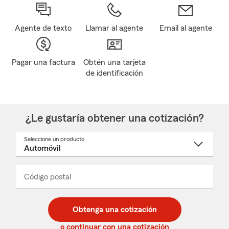
Agente de texto
Llamar al agente
Email al agente
Pagar una factura
Obtén una tarjeta
de identificación
¿Le gustaría obtener una cotización?
Seleccione un producto
Seleccione
un
nombre
de
producto
del
Código postal
Ingresa
Ingresa
_____
menú
un
un
desplegable
código
código
postal
postal
Obtenga una cotización
de
de
5
5
o continuar con una cotización