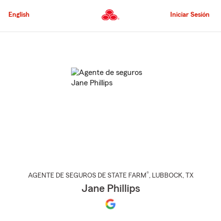
Pasar
al
English
Iniciar Sesión
contenido
principal
Comienzo
del
contenido
principal
®
AGENTE DE SEGUROS DE STATE FARM
,
LUBBOCK
, TX
Jane Phillips